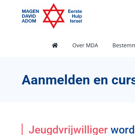
Ga
naar
inhoud
Over MDA
Bestemm
Aanmelden en cur
Jeugdvrijwilliger
word